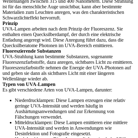
Wellenlängen zwischen 315 und 400 Nanometern. Diese Strahlung
ist für das menschliche Auge unsichtbar, kann aber bestimmte
Materialien zum Leuchten anregen, was den charakteristischen
Schwarzlichteffekt hervorruft.
Prinzip
UVA-Lampen arbeiten nach dem Prinzip der Fluoreszenz. Sie
enthalten einen Quecksilberdampf, der durch eine elektrische
Entladung angeregt wird. Diese Anregung führt dazu, dass die
Quecksilberatome Photonen im UVA-Bereich emittieren.
Fluoreszierende Substanzen
UVA-Strahlung kann bestimmte Substanzen, sogenannte
Fluoreszenzfarbstoffe, dazu anregen, sichtbares Licht zu emittieren.
Fluoreszenzfarbstoffe nehmen die Energie der UVA-Photonen auf
und geben sie dann als sichtbares Licht mit einer längeren
Wellenlänge wieder ab.
Typen von UVA-Lampen
Es gibt verschiedene Arten von UVA-Lampen, darunter:
Niederdrucklampen: Diese Lampen erzeugen eine relativ
geringe UVA-Intensität und werden häufig in
Aushärtungsanwendungen und zur Erkennung von
Fälschungen verwendet.
Mitteldrucklampen: Diese Lampen emittieren eine mittlere
UVA-Intensität und werden in Anwendungen wie
Desinfektion und Fotografie eingesetzt.