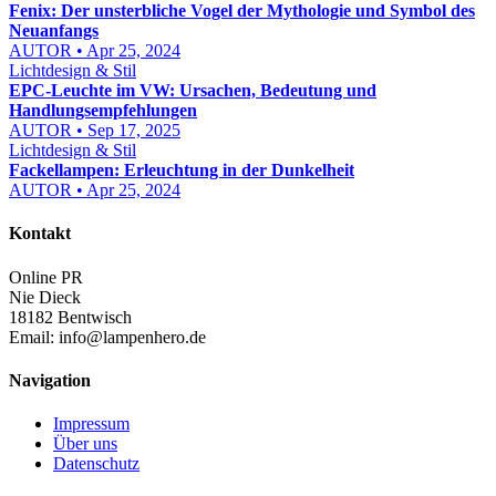
Fenix: Der unsterbliche Vogel der Mythologie und Symbol des
Neuanfangs
AUTOR • Apr 25, 2024
Lichtdesign & Stil
EPC-Leuchte im VW: Ursachen, Bedeutung und
Handlungsempfehlungen
AUTOR • Sep 17, 2025
Lichtdesign & Stil
Fackellampen: Erleuchtung in der Dunkelheit
AUTOR • Apr 25, 2024
Kontakt
Online PR
Nie Dieck
18182 Bentwisch
Email:
info@lampenhero.de
Navigation
Impressum
Über uns
Datenschutz