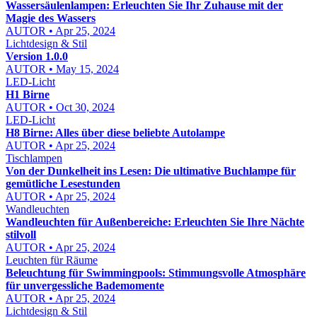
Wassersäulenlampen: Erleuchten Sie Ihr Zuhause mit der
Magie des Wassers
AUTOR • Apr 25, 2024
Lichtdesign & Stil
Version 1.0.0
AUTOR • May 15, 2024
LED-Licht
H1 Birne
AUTOR • Oct 30, 2024
LED-Licht
H8 Birne: Alles über diese beliebte Autolampe
AUTOR • Apr 25, 2024
Tischlampen
Von der Dunkelheit ins Lesen: Die ultimative Buchlampe für
gemütliche Lesestunden
AUTOR • Apr 25, 2024
Wandleuchten
Wandleuchten für Außenbereiche: Erleuchten Sie Ihre Nächte
stilvoll
AUTOR • Apr 25, 2024
Leuchten für Räume
Beleuchtung für Swimmingpools: Stimmungsvolle Atmosphäre
für unvergessliche Bademomente
AUTOR • Apr 25, 2024
Lichtdesign & Stil