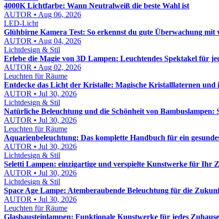
4000K Lichtfarbe: Wann Neutralweiß die beste Wahl ist
AUTOR • Aug 06, 2026
LED-Licht
Glühbirne Kamera Test: So erkennst du gute Überwachung mit v
AUTOR • Aug 04, 2026
Lichtdesign & Stil
Erlebe die Magie von 3D Lampen: Leuchtendes Spektakel für j
AUTOR • Aug 02, 2026
Leuchten für Räume
Entdecke das Licht der Kristalle: Magische Kristalllaternen und 
AUTOR • Jul 30, 2026
Lichtdesign & Stil
Natürliche Beleuchtung und die Schönheit von Bambuslampen: S
AUTOR • Jul 30, 2026
Leuchten für Räume
Aquarienbeleuchtung: Das komplette Handbuch für ein gesund
AUTOR • Jul 30, 2026
Lichtdesign & Stil
Seletti Lampen: einzigartige und verspielte Kunstwerke für Ihr
AUTOR • Jul 30, 2026
Lichtdesign & Stil
Space Age Lampe: Atemberaubende Beleuchtung für die Zukunf
AUTOR • Jul 30, 2026
Leuchten für Räume
Glasbausteinlampen: Funktionale Kunstwerke für jedes Zuhaus