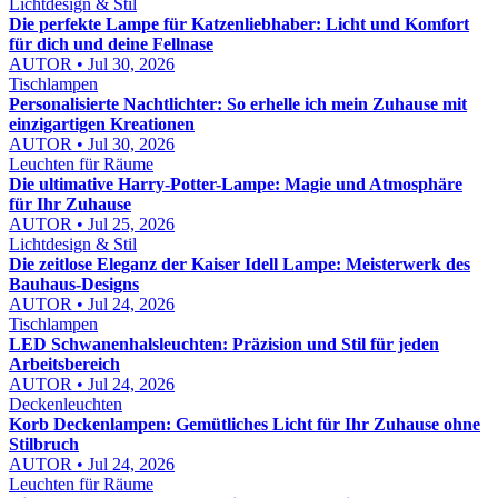
Lichtdesign & Stil
Die perfekte Lampe für Katzenliebhaber: Licht und Komfort
für dich und deine Fellnase
AUTOR • Jul 30, 2026
Tischlampen
Personalisierte Nachtlichter: So erhelle ich mein Zuhause mit
einzigartigen Kreationen
AUTOR • Jul 30, 2026
Leuchten für Räume
Die ultimative Harry-Potter-Lampe: Magie und Atmosphäre
für Ihr Zuhause
AUTOR • Jul 25, 2026
Lichtdesign & Stil
Die zeitlose Eleganz der Kaiser Idell Lampe: Meisterwerk des
Bauhaus-Designs
AUTOR • Jul 24, 2026
Tischlampen
LED Schwanenhalsleuchten: Präzision und Stil für jeden
Arbeitsbereich
AUTOR • Jul 24, 2026
Deckenleuchten
Korb Deckenlampen: Gemütliches Licht für Ihr Zuhause ohne
Stilbruch
AUTOR • Jul 24, 2026
Leuchten für Räume