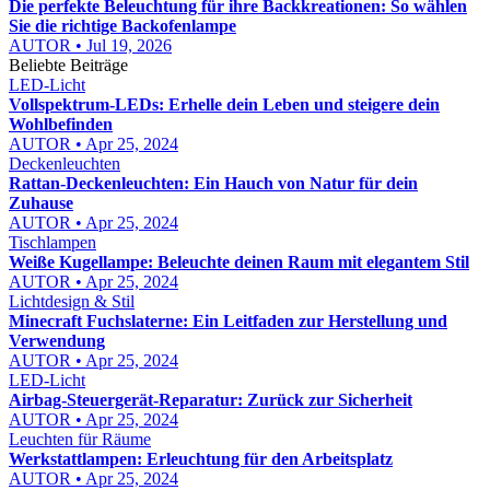
Die perfekte Beleuchtung für ihre Backkreationen: So wählen
Sie die richtige Backofenlampe
AUTOR • Jul 19, 2026
Beliebte Beiträge
LED-Licht
Vollspektrum-LEDs: Erhelle dein Leben und steigere dein
Wohlbefinden
AUTOR • Apr 25, 2024
Deckenleuchten
Rattan-Deckenleuchten: Ein Hauch von Natur für dein
Zuhause
AUTOR • Apr 25, 2024
Tischlampen
Weiße Kugellampe: Beleuchte deinen Raum mit elegantem Stil
AUTOR • Apr 25, 2024
Lichtdesign & Stil
Minecraft Fuchslaterne: Ein Leitfaden zur Herstellung und
Verwendung
AUTOR • Apr 25, 2024
LED-Licht
Airbag-Steuergerät-Reparatur: Zurück zur Sicherheit
AUTOR • Apr 25, 2024
Leuchten für Räume
Werkstattlampen: Erleuchtung für den Arbeitsplatz
AUTOR • Apr 25, 2024