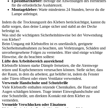
Epoxidharzkleber:
Befolge die Anweisungen des Herstellers
für die erforderliche Aushärtezeit.
Montagekleber:
Warte mindestens 24 Stunden, bevor du die
Lampe anbringst.
Indem du die Trocknungszeit des Klebers berücksichtigst, kannst du
dafür sorgen, dass deine Lampe sicher und stabil an der Decke
befestigt ist.
Was sind die wichtigsten Sicherheitshinweise bei der Verwendung
von Kleber?
Beim Umgang mit Klebstoffen ist es unerlässlich, geeignete
Sicherheitsmaßnahmen zu beachten, um Verletzungen, Schäden und
unvorhergesehene Folgen zu vermeiden. Hier sind einige wichtige
Hinweise, die du beachten solltest:
Lüfte den Arbeitsbereich ausreichend
Klebstoffe können starke Dämpfe freisetzen, die die Atemwege
reizen und Kopfschmerzen verursachen können. Stelle sicher, dass
der Raum, in dem du arbeitest, gut belüftet ist, indem du Fenster
oder Türen öffnest oder einen Ventilator verwendest.
Verwende Handschuhe und Schutzbrille
Viele Klebstoffe enthalten reizende Chemikalien, die Haut und
Augen schädigen können. Trage immer Einweghandschuhe und
eine Schutzbrille, um direkten Kontakt mit dem Kleber zu
vermeiden.
Vermeide Verschlucken oder Einatmen