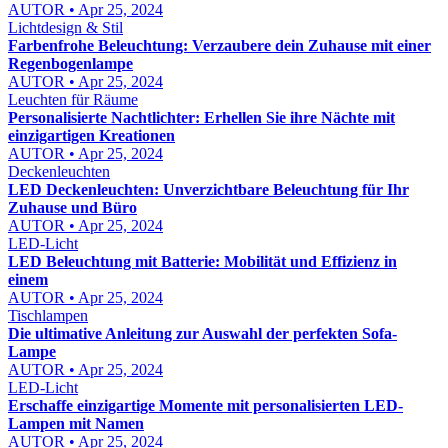
AUTOR • Apr 25, 2024
Lichtdesign & Stil
Farbenfrohe Beleuchtung: Verzaubere dein Zuhause mit einer
Regenbogenlampe
AUTOR • Apr 25, 2024
Leuchten für Räume
Personalisierte Nachtlichter: Erhellen Sie ihre Nächte mit
einzigartigen Kreationen
AUTOR • Apr 25, 2024
Deckenleuchten
LED Deckenleuchten: Unverzichtbare Beleuchtung für Ihr
Zuhause und Büro
AUTOR • Apr 25, 2024
LED-Licht
LED Beleuchtung mit Batterie: Mobilität und Effizienz in
einem
AUTOR • Apr 25, 2024
Tischlampen
Die ultimative Anleitung zur Auswahl der perfekten Sofa-
Lampe
AUTOR • Apr 25, 2024
LED-Licht
Erschaffe einzigartige Momente mit personalisierten LED-
Lampen mit Namen
AUTOR • Apr 25, 2024