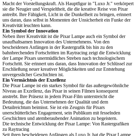
Macht der Vorstellungskraft. Als Hauptfigur in "Luxo Jr." verkörpert
sie die Neugier und Verspieltheit, die die kreative Reise von Pixar
antreibt. Ihre Fähigkeit, Licht in die Dunkelheit zu bringen, erinnert
uns daran, dass selbst in Momenten der Unsicherheit ein Funke der
Kreativität leuchten kann.
Ein Symbol der Innovation
Neben ihrer Kreativität ist die Pixar Lampe auch ein Symbol der
unaufhaltsamen Innovation des Unternehmens. Von den
bescheidenen Anfängen in der Rastergrafik bis hin zu den
bahnbrechenden Fortschritten im Raytracing zeigt die Entwicklung
der Lampe Pixars unermüdliches Streben nach technologischem
Fortschritt. Sie erinnert uns daran, dass Innovation der Schlüssel zur
Erschließung neuer kreativer Möglichkeiten und zur Entstehung
unvergesslicher Geschichten ist.
Ein Vermächtnis der Exzellenz
Die Pixar Lampe ist ein starkes Symbol für das außergewöhnliche
Niveau an Exzellenz, das Pixar in seinen Filmen konsequent
anstrebt. Ihre Präsenz in jedem Pixar-Film unterstreicht die
Bedeutung, die das Unternehmen der Qualität und dem
Detailreichtum beimisst. Sie ist ein Zeugnis für Pixars
unerschütterliches Engagement, sein Publikum mit fesselnden
Geschichten und atemberaubender Animation zu begeistern.
Die technische Entwicklung der Pixar Lampe: Von Rastergrafiken
zu Raytracing
Seit ihren bescheidenen Anfängen als Luxo Jr. hat die Pixar Lampe