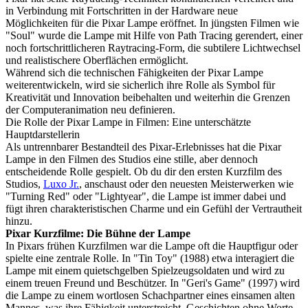
in Verbindung mit Fortschritten in der Hardware neue
Möglichkeiten für die Pixar Lampe eröffnet. In jüngsten Filmen wie
"Soul" wurde die Lampe mit Hilfe von Path Tracing gerendert, einer
noch fortschrittlicheren Raytracing-Form, die subtilere Lichtwechsel
und realistischere Oberflächen ermöglicht.
Während sich die technischen Fähigkeiten der Pixar Lampe
weiterentwickeln, wird sie sicherlich ihre Rolle als Symbol für
Kreativität und Innovation beibehalten und weiterhin die Grenzen
der Computeranimation neu definieren.
Die Rolle der Pixar Lampe in Filmen: Eine unterschätzte
Hauptdarstellerin
Als untrennbarer Bestandteil des Pixar-Erlebnisses hat die Pixar
Lampe in den Filmen des Studios eine stille, aber dennoch
entscheidende Rolle gespielt. Ob du dir den ersten Kurzfilm des
Studios,
Luxo Jr.
, anschaust oder den neuesten Meisterwerken wie
"Turning Red" oder "Lightyear", die Lampe ist immer dabei und
fügt ihren charakteristischen Charme und ein Gefühl der Vertrautheit
hinzu.
Pixar Kurzfilme: Die Bühne der Lampe
In Pixars frühen Kurzfilmen war die Lampe oft die Hauptfigur oder
spielte eine zentrale Rolle. In "Tin Toy" (1988) etwa interagiert die
Lampe mit einem quietschgelben Spielzeugsoldaten und wird zu
einem treuen Freund und Beschützer. In "Geri's Game" (1997) wird
die Lampe zu einem wortlosen Schachpartner eines einsamen alten
Mannes, was ihre Fähigkeit unterstreicht, Geschichten ohne Worte