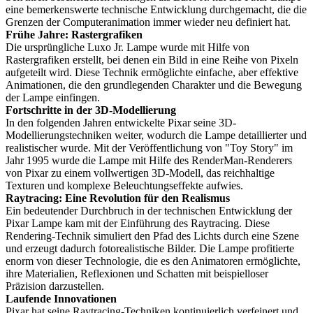
eine bemerkenswerte technische Entwicklung durchgemacht, die die
Grenzen der Computeranimation immer wieder neu definiert hat.
Frühe Jahre: Rastergrafiken
Die ursprüngliche Luxo Jr. Lampe wurde mit Hilfe von
Rastergrafiken erstellt, bei denen ein Bild in eine Reihe von Pixeln
aufgeteilt wird. Diese Technik ermöglichte einfache, aber effektive
Animationen, die den grundlegenden Charakter und die Bewegung
der Lampe einfingen.
Fortschritte in der 3D-Modellierung
In den folgenden Jahren entwickelte Pixar seine 3D-
Modellierungstechniken weiter, wodurch die Lampe detaillierter und
realistischer wurde. Mit der Veröffentlichung von "Toy Story" im
Jahr 1995 wurde die Lampe mit Hilfe des RenderMan-Renderers
von Pixar zu einem vollwertigen 3D-Modell, das reichhaltige
Texturen und komplexe Beleuchtungseffekte aufwies.
Raytracing: Eine Revolution für den Realismus
Ein bedeutender Durchbruch in der technischen Entwicklung der
Pixar Lampe kam mit der Einführung des Raytracing. Diese
Rendering-Technik simuliert den Pfad des Lichts durch eine Szene
und erzeugt dadurch fotorealistische Bilder. Die Lampe profitierte
enorm von dieser Technologie, die es den Animatoren ermöglichte,
ihre Materialien, Reflexionen und Schatten mit beispielloser
Präzision darzustellen.
Laufende Innovationen
Pixar hat seine Raytracing-Techniken kontinuierlich verfeinert und