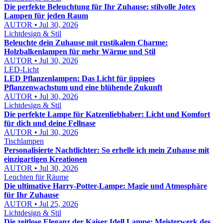
Die perfekte Beleuchtung für Ihr Zuhause: stilvolle Jotex
Lampen für jeden Raum
AUTOR • Jul 30, 2026
Lichtdesign & Stil
Beleuchte dein Zuhause mit rustikalem Charme:
Holzbalkenlampen für mehr Wärme und Stil
AUTOR • Jul 30, 2026
LED-Licht
LED Pflanzenlampen: Das Licht für üppiges
Pflanzenwachstum und eine blühende Zukunft
AUTOR • Jul 30, 2026
Lichtdesign & Stil
Die perfekte Lampe für Katzenliebhaber: Licht und Komfort
für dich und deine Fellnase
AUTOR • Jul 30, 2026
Tischlampen
Personalisierte Nachtlichter: So erhelle ich mein Zuhause mit
einzigartigen Kreationen
AUTOR • Jul 30, 2026
Leuchten für Räume
Die ultimative Harry-Potter-Lampe: Magie und Atmosphäre
für Ihr Zuhause
AUTOR • Jul 25, 2026
Lichtdesign & Stil
Die zeitlose Eleganz der Kaiser Idell Lampe: Meisterwerk des