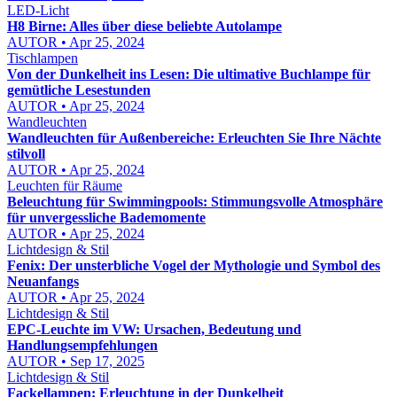
LED-Licht
H8 Birne: Alles über diese beliebte Autolampe
AUTOR • Apr 25, 2024
Tischlampen
Von der Dunkelheit ins Lesen: Die ultimative Buchlampe für
gemütliche Lesestunden
AUTOR • Apr 25, 2024
Wandleuchten
Wandleuchten für Außenbereiche: Erleuchten Sie Ihre Nächte
stilvoll
AUTOR • Apr 25, 2024
Leuchten für Räume
Beleuchtung für Swimmingpools: Stimmungsvolle Atmosphäre
für unvergessliche Bademomente
AUTOR • Apr 25, 2024
Lichtdesign & Stil
Fenix: Der unsterbliche Vogel der Mythologie und Symbol des
Neuanfangs
AUTOR • Apr 25, 2024
Lichtdesign & Stil
EPC-Leuchte im VW: Ursachen, Bedeutung und
Handlungsempfehlungen
AUTOR • Sep 17, 2025
Lichtdesign & Stil
Fackellampen: Erleuchtung in der Dunkelheit