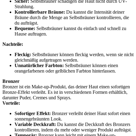
Sicher:
Selbstbräuner schädigen die Haut nicht durch UV-
Strahlung.
Kontrollierbare Bräune:
Du kannst die Intensität deiner
Bräune durch die Menge an Selbstbräuner kontrollieren, die
du aufträgst.
Bequeme:
Selbstbräuner kannst du einfach und schnell zu
Hause auftragen.
Nachteile:
Fleckig:
Selbstbräuner können fleckig werden, wenn sie nicht
gleichmäßig aufgetragen werden.
Unnatürlicher Farbton:
Selbstbräuner können einen
orangefarbenen oder gelblichen Farbton hinterlassen.
Bronzer
Bronzer ist ein Make-up-Produkt, das deiner Haut einen sofortigen
Bronze-Effekt verleiht. Es ist in verschiedenen Formen erhältlich,
darunter Puder, Cremes und Sprays.
Vorteile:
Sofortiger Effekt:
Bronzer verleiht deiner Haut sofort einen
sonnengebräunten Look.
Variable Deckkraft:
Du kannst die Deckkraft des Bronzers
kontrollieren, indem du mehr oder weniger Produkt aufträgst.
Temporär:
Bronzer kann leicht mit einem Make-up-