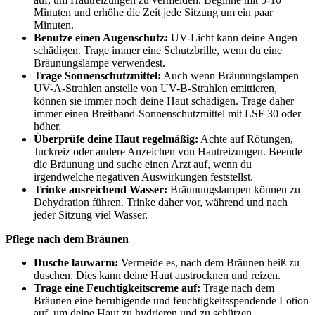
Minuten und erhöhe die Zeit jede Sitzung um ein paar
Minuten.
Benutze einen Augenschutz:
UV-Licht kann deine Augen
schädigen. Trage immer eine Schutzbrille, wenn du eine
Bräunungslampe verwendest.
Trage Sonnenschutzmittel:
Auch wenn Bräunungslampen
UV-A-Strahlen anstelle von UV-B-Strahlen emittieren,
können sie immer noch deine Haut schädigen. Trage daher
immer einen Breitband-Sonnenschutzmittel mit LSF 30 oder
höher.
Überprüfe deine Haut regelmäßig:
Achte auf Rötungen,
Juckreiz oder andere Anzeichen von Hautreizungen. Beende
die Bräunung und suche einen Arzt auf, wenn du
irgendwelche negativen Auswirkungen feststellst.
Trinke ausreichend Wasser:
Bräunungslampen können zu
Dehydration führen. Trinke daher vor, während und nach
jeder Sitzung viel Wasser.
Pflege nach dem Bräunen
Dusche lauwarm:
Vermeide es, nach dem Bräunen heiß zu
duschen. Dies kann deine Haut austrocknen und reizen.
Trage eine Feuchtigkeitscreme auf:
Trage nach dem
Bräunen eine beruhigende und feuchtigkeitsspendende Lotion
auf, um deine Haut zu hydrieren und zu schützen.