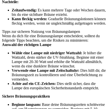
Nachteile:
Zeitaufwendig:
Es kann mehrere Tage oder Wochen dauern,
bis du eine sichtbare Bräune erzielst.
Kann fleckig werden:
Graduelle Bräunungslotionen können
fleckig werden, wenn sie ungleichmäßig aufgetragen werden.
Tipps zur sicheren Nutzung von Bräunungslampen
Wenn du dich für eine Bräunungslampe entscheidest, solltest du
folgende Tipps beachten, um die Risiken zu minimieren:
Auswahl der richtigen Lampe
Wähle eine Lampe mit niedriger Wattzahl:
Je höher die
Wattzahl, desto stärker die UV-Strahlung. Beginne mit einer
Lampe mit 20-30 Watt und erhöhe die Wattzahl allmählich,
wenn du eine dunklere Bräune wünschst.
Verwende eine Lampe mit Zeitschaltuhr:
Dies hilft dir, die
Bräunungszeit zu kontrollieren und eine Überbelichtung zu
vermeiden.
Achte auf ein CE-Zeichen:
Dies stellt sicher, dass die
Lampe den europäischen Sicherheitsstandards entspricht.
Sichere Bräunungspraktiken
Beginne langsam:
Baue deine Bräunungszeiten schrittweise
auf, um Hautreizungen zu vermeiden. Beginne mit 5-10