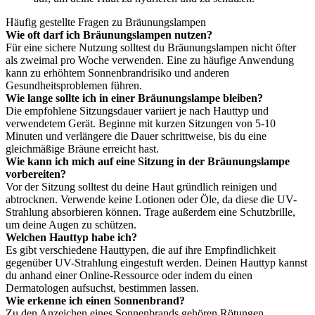
Häufig gestellte Fragen zu Bräunungslampen
Wie oft darf ich Bräunungslampen nutzen?
Für eine sichere Nutzung solltest du Bräunungslampen nicht öfter
als zweimal pro Woche verwenden. Eine zu häufige Anwendung
kann zu erhöhtem Sonnenbrandrisiko und anderen
Gesundheitsproblemen führen.
Wie lange sollte ich in einer Bräunungslampe bleiben?
Die empfohlene Sitzungsdauer variiert je nach Hauttyp und
verwendetem Gerät. Beginne mit kurzen Sitzungen von 5-10
Minuten und verlängere die Dauer schrittweise, bis du eine
gleichmäßige Bräune erreicht hast.
Wie kann ich mich auf eine Sitzung in der Bräunungslampe
vorbereiten?
Vor der Sitzung solltest du deine Haut gründlich reinigen und
abtrocknen. Verwende keine Lotionen oder Öle, da diese die UV-
Strahlung absorbieren können. Trage außerdem eine Schutzbrille,
um deine Augen zu schützen.
Welchen Hauttyp habe ich?
Es gibt verschiedene Hauttypen, die auf ihre Empfindlichkeit
gegenüber UV-Strahlung eingestuft werden. Deinen Hauttyp kannst
du anhand einer Online-Ressource oder indem du einen
Dermatologen aufsuchst, bestimmen lassen.
Wie erkenne ich einen Sonnenbrand?
Zu den Anzeichen eines Sonnenbrands gehören Rötungen,