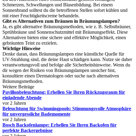
Schmerzen, Schwellungen und Blasenbildung. Bei einem
Sonnenbrand solltest du die betroffenen Stellen sofort kühlen und
mit einer Feuchtigkeitscreme behandeln.
Gibt es Alternativen zum Bräunen in Bräunungslampen?
Ja, es gibt alternative Bräunungsmethoden, wie z. B. Selbstbräuner,
Sprühbräune und Sonnenschutzmittel mit Bräunungseffekt. Diese
Alternativen bieten eine sichere und effektive Möglichkeit, einen
gebräunten Teint zu erzielen.
Wichtige Hinweise
Denke daran, dass Bräunungslampen eine künstliche Quelle für
UV-Strahlung sind, die deine Haut schädigen kann. Nutze sie daher
verantwortungsvoll und befolge alle Sicherheitshinweise. Wenn du
dir wegen der Risiken von Bräunungslampen unsicher bist,
konsultiere einen Dermatologen oder suche nach alternativen
Bräunungsmethoden.
Weitere Beiträge
Pavillonbeleuchtung: Erhellen Sie Ihren Rückzugsraum für
einladende Abende
vor 2 Jahren
Beleuchtung für Swimmingpools: Stimmungsvolle Atmosphäre
für unvergessliche Bademomente
vor 2 Jahren
Bosch Backofenlampe: Erhellen Sie Ihren Backofen für
perfekte Backergebnisse
vor 2 Jahren