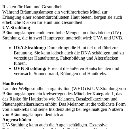
Risiken für Haut und Gesundheit
Während Bräunungslampen ein verführerisches Mittel zur
Erlangung einer sonnendurchfluteten Haut bieten, bergen sie auch
erhebliche Risiken für Haut und Gesundheit.
UV-Strahlung
Bräunungslampen emittieren hohe Mengen an ultravioletter (UV)
Strahlung, die in zwei Haupttypen unterteilt wird: UVA und UVB.
UVA-Strahlung:
Durchdringt die Haut tief und führt zur
Bräunung. Sie kann jedoch auch die DNA schädigen und zu
vorzeitiger Hautalterung, Faltenbildung und Altersflecken
führen.
UVB-Strahlung:
Erreicht die äußeren Hautschichten und
verursacht Sonnenbrand, Rötungen und Hautkrebs.
Hautkrebs
Laut der Weltgesundheitsorganisation (WHO) ist UV-Strahlung von
Bräunungslampen ein krebserregendes Mittel der Kategorie 1, das
das Risiko für Hautkrebs wie Melanom, Basalzellkarzinom und
Plattenepithelkarzinom erhöht. Das Melanom ist die tödlichste Form
von Hautkrebs und seine Inzidenz steigt bei regelmäßigen Nutzern
von Bräunungslampen deutlich an.
Augenschäden
UV-Strahlung kann auch die Augen schädigen. Exzessive