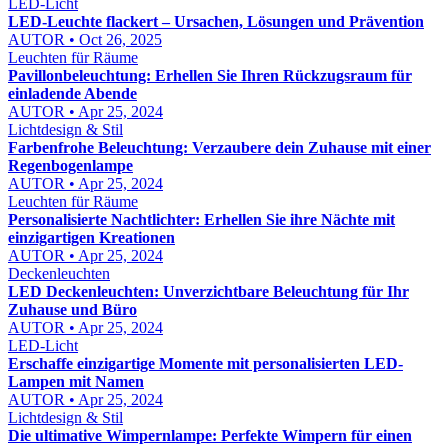
LED-Licht
LED-Leuchte flackert – Ursachen, Lösungen und Prävention
AUTOR • Oct 26, 2025
Leuchten für Räume
Pavillonbeleuchtung: Erhellen Sie Ihren Rückzugsraum für
einladende Abende
AUTOR • Apr 25, 2024
Lichtdesign & Stil
Farbenfrohe Beleuchtung: Verzaubere dein Zuhause mit einer
Regenbogenlampe
AUTOR • Apr 25, 2024
Leuchten für Räume
Personalisierte Nachtlichter: Erhellen Sie ihre Nächte mit
einzigartigen Kreationen
AUTOR • Apr 25, 2024
Deckenleuchten
LED Deckenleuchten: Unverzichtbare Beleuchtung für Ihr
Zuhause und Büro
AUTOR • Apr 25, 2024
LED-Licht
Erschaffe einzigartige Momente mit personalisierten LED-
Lampen mit Namen
AUTOR • Apr 25, 2024
Lichtdesign & Stil
Die ultimative Wimpernlampe: Perfekte Wimpern für einen