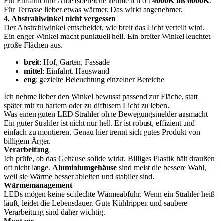
Für Einfahrt und Arbeitsbereiche nehme ich oft
4000K bis 6000K
.
Für Terrasse lieber etwas wärmer. Das wirkt angenehmer.
4. Abstrahlwinkel nicht vergessen
Der Abstrahlwinkel entscheidet, wie breit das Licht verteilt wird.
Ein enger Winkel macht punktuell hell. Ein breiter Winkel leuchtet
große Flächen aus.
breit
: Hof, Garten, Fassade
mittel
: Einfahrt, Hauswand
eng
: gezielte Beleuchtung einzelner Bereiche
Ich nehme lieber den Winkel bewusst passend zur Fläche, statt
später mit zu hartem oder zu diffusem Licht zu leben.
Was einen guten LED Strahler ohne Bewegungsmelder ausmacht
Ein guter Strahler ist nicht nur hell. Er ist robust, effizient und
einfach zu montieren. Genau hier trennt sich gutes Produkt von
billigem Ärger.
Verarbeitung
Ich prüfe, ob das Gehäuse solide wirkt. Billiges Plastik hält draußen
oft nicht lange.
Aluminiumgehäuse
sind meist die bessere Wahl,
weil sie Wärme besser ableiten und stabiler sind.
Wärmemanagement
LEDs mögen keine schlechte Wärmeabfuhr. Wenn ein Strahler heiß
läuft, leidet die Lebensdauer. Gute Kühlrippen und saubere
Verarbeitung sind daher wichtig.
Montage