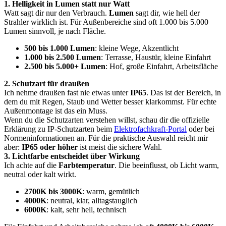
1. Helligkeit in Lumen statt nur Watt
Watt sagt dir nur den Verbrauch.
Lumen
sagt dir, wie hell der
Strahler wirklich ist. Für Außenbereiche sind oft 1.000 bis 5.000
Lumen sinnvoll, je nach Fläche.
500 bis 1.000 Lumen
: kleine Wege, Akzentlicht
1.000 bis 2.500 Lumen
: Terrasse, Haustür, kleine Einfahrt
2.500 bis 5.000+ Lumen
: Hof, große Einfahrt, Arbeitsfläche
2. Schutzart für draußen
Ich nehme draußen fast nie etwas unter
IP65
. Das ist der Bereich, in
dem du mit Regen, Staub und Wetter besser klarkommst. Für echte
Außenmontage ist das ein Muss.
Wenn du die Schutzarten verstehen willst, schau dir die offizielle
Erklärung zu IP-Schutzarten beim
Elektrofachkraft-Portal
oder bei
Normeninformationen an. Für die praktische Auswahl reicht mir
aber:
IP65 oder höher
ist meist die sichere Wahl.
3. Lichtfarbe entscheidet über Wirkung
Ich achte auf die
Farbtemperatur
. Die beeinflusst, ob Licht warm,
neutral oder kalt wirkt.
2700K bis 3000K
: warm, gemütlich
4000K
: neutral, klar, alltagstauglich
6000K
: kalt, sehr hell, technisch