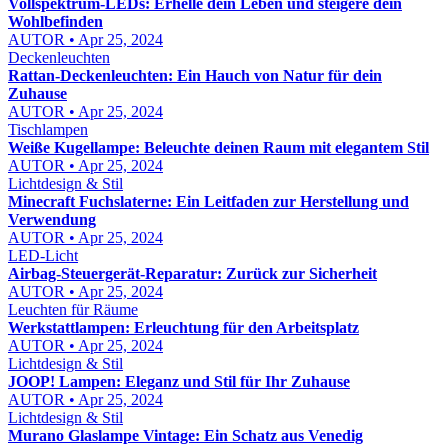
Vollspektrum-LEDs: Erhelle dein Leben und steigere dein
Wohlbefinden
AUTOR • Apr 25, 2024
Deckenleuchten
Rattan-Deckenleuchten: Ein Hauch von Natur für dein
Zuhause
AUTOR • Apr 25, 2024
Tischlampen
Weiße Kugellampe: Beleuchte deinen Raum mit elegantem Stil
AUTOR • Apr 25, 2024
Lichtdesign & Stil
Minecraft Fuchslaterne: Ein Leitfaden zur Herstellung und
Verwendung
AUTOR • Apr 25, 2024
LED-Licht
Airbag-Steuergerät-Reparatur: Zurück zur Sicherheit
AUTOR • Apr 25, 2024
Leuchten für Räume
Werkstattlampen: Erleuchtung für den Arbeitsplatz
AUTOR • Apr 25, 2024
Lichtdesign & Stil
JOOP! Lampen: Eleganz und Stil für Ihr Zuhause
AUTOR • Apr 25, 2024
Lichtdesign & Stil
Murano Glaslampe Vintage: Ein Schatz aus Venedig