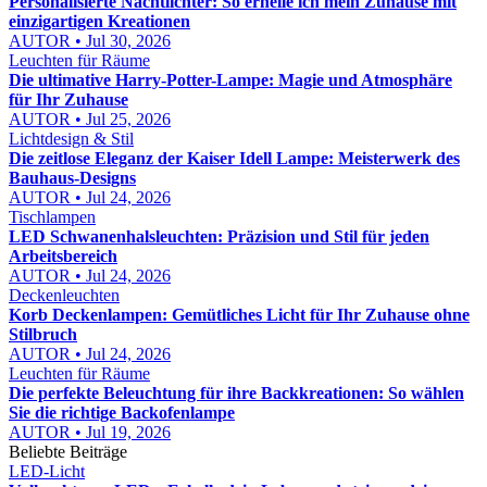
Personalisierte Nachtlichter: So erhelle ich mein Zuhause mit
einzigartigen Kreationen
AUTOR • Jul 30, 2026
Leuchten für Räume
Die ultimative Harry-Potter-Lampe: Magie und Atmosphäre
für Ihr Zuhause
AUTOR • Jul 25, 2026
Lichtdesign & Stil
Die zeitlose Eleganz der Kaiser Idell Lampe: Meisterwerk des
Bauhaus-Designs
AUTOR • Jul 24, 2026
Tischlampen
LED Schwanenhalsleuchten: Präzision und Stil für jeden
Arbeitsbereich
AUTOR • Jul 24, 2026
Deckenleuchten
Korb Deckenlampen: Gemütliches Licht für Ihr Zuhause ohne
Stilbruch
AUTOR • Jul 24, 2026
Leuchten für Räume
Die perfekte Beleuchtung für ihre Backkreationen: So wählen
Sie die richtige Backofenlampe
AUTOR • Jul 19, 2026
Beliebte Beiträge
LED-Licht