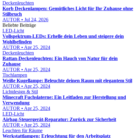
Deckenleuchten
Korb Deckenlampen: Gemütliches Licht für Ihr Zuhause ohne
Stilbruch
AUTOR • Jul 24, 2026
Beliebte Beiträge
LED-Licht
Vollspektrum-LEDs: Erhelle dein Leben und steigere dein
Wohlbefinden
AUTOR • Apr 25, 2024
Deckenleuchten
Rattan-Deckenleuchten: Ein Hauch von Natur für dein
Zuhause
AUTOR • Apr 25, 2024
Tischlampen
Weiße Kugellampe: Beleuchte deinen Raum mit elegantem Stil
AUTOR • Apr 25, 2024
Lichtdesign & Stil
Minecraft Fuchslaterne: Ein Leitfaden zur Herstellung und
Verwendung
AUTOR • Apr 25, 2024
LED-Licht
Airbag-Steuergerät-Reparatur: Zurück zur Sicherheit
AUTOR • Apr 25, 2024
Leuchten für Räume
Werkstattlampen: Erleuchtung für den Arbeitsplatz