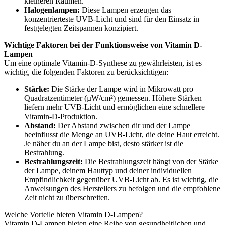
kleineren Räumen.
Halogenlampen:
Diese Lampen erzeugen das
konzentrierteste UVB-Licht und sind für den Einsatz in
festgelegten Zeitspannen konzipiert.
Wichtige Faktoren bei der Funktionsweise von Vitamin D-
Lampen
Um eine optimale Vitamin-D-Synthese zu gewährleisten, ist es
wichtig, die folgenden Faktoren zu berücksichtigen:
Stärke:
Die Stärke der Lampe wird in Mikrowatt pro
Quadratzentimeter (µW/cm²) gemessen. Höhere Stärken
liefern mehr UVB-Licht und ermöglichen eine schnellere
Vitamin-D-Produktion.
Abstand:
Der Abstand zwischen dir und der Lampe
beeinflusst die Menge an UVB-Licht, die deine Haut erreicht.
Je näher du an der Lampe bist, desto stärker ist die
Bestrahlung.
Bestrahlungszeit:
Die Bestrahlungszeit hängt von der Stärke
der Lampe, deinem Hauttyp und deiner individuellen
Empfindlichkeit gegenüber UVB-Licht ab. Es ist wichtig, die
Anweisungen des Herstellers zu befolgen und die empfohlene
Zeit nicht zu überschreiten.
Welche Vorteile bieten Vitamin D-Lampen?
Vitamin D-Lampen bieten eine Reihe von gesundheitlichen und