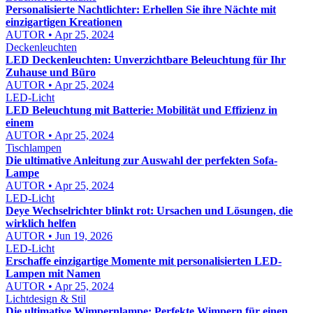
Personalisierte Nachtlichter: Erhellen Sie ihre Nächte mit
einzigartigen Kreationen
AUTOR • Apr 25, 2024
Deckenleuchten
LED Deckenleuchten: Unverzichtbare Beleuchtung für Ihr
Zuhause und Büro
AUTOR • Apr 25, 2024
LED-Licht
LED Beleuchtung mit Batterie: Mobilität und Effizienz in
einem
AUTOR • Apr 25, 2024
Tischlampen
Die ultimative Anleitung zur Auswahl der perfekten Sofa-
Lampe
AUTOR • Apr 25, 2024
LED-Licht
Deye Wechselrichter blinkt rot: Ursachen und Lösungen, die
wirklich helfen
AUTOR • Jun 19, 2026
LED-Licht
Erschaffe einzigartige Momente mit personalisierten LED-
Lampen mit Namen
AUTOR • Apr 25, 2024
Lichtdesign & Stil
Die ultimative Wimpernlampe: Perfekte Wimpern für einen