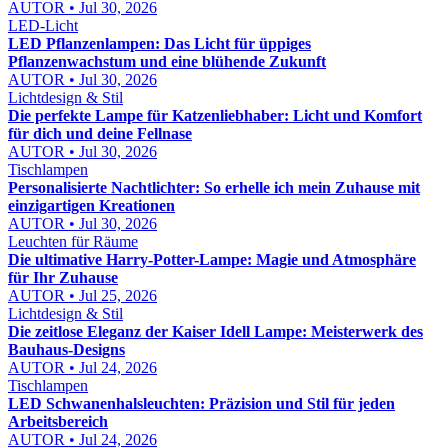
AUTOR • Jul 30, 2026
LED-Licht
LED Pflanzenlampen: Das Licht für üppiges
Pflanzenwachstum und eine blühende Zukunft
AUTOR • Jul 30, 2026
Lichtdesign & Stil
Die perfekte Lampe für Katzenliebhaber: Licht und Komfort
für dich und deine Fellnase
AUTOR • Jul 30, 2026
Tischlampen
Personalisierte Nachtlichter: So erhelle ich mein Zuhause mit
einzigartigen Kreationen
AUTOR • Jul 30, 2026
Leuchten für Räume
Die ultimative Harry-Potter-Lampe: Magie und Atmosphäre
für Ihr Zuhause
AUTOR • Jul 25, 2026
Lichtdesign & Stil
Die zeitlose Eleganz der Kaiser Idell Lampe: Meisterwerk des
Bauhaus-Designs
AUTOR • Jul 24, 2026
Tischlampen
LED Schwanenhalsleuchten: Präzision und Stil für jeden
Arbeitsbereich
AUTOR • Jul 24, 2026