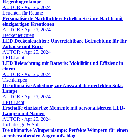
Regenbogenlampe
AUTOR • Apr 25, 2024
Leuchten für Räume
Personalisierte Nachtlichter: Erhellen Sie ihre Nächte mit
einzigartigen Kreationen
AUTOR • Apr 25, 2024
Deckenleuchten
LED Deckenleuchten: Unverzichtbare Beleuchtung für Ihr
Zuhause und Büro
AUTOR • Apr 25, 2024
LED-Licht
LED Beleuchtung mit Batterie: Mobilität und Effizienz in
einem
AUTOR • Apr 25, 2024
Tischlampen
Die ultimative Anleitung zur Auswahl der perfekten Sofa-
Lampe
AUTOR • Apr 25, 2024
LED-Licht
Erschaffe einzigartige Momente mit personalisierten LED-
Lampen mit Namen
AUTOR • Apr 25, 2024
Lichtdesign & Stil
Die ultimative Wimpernlampe: Perfekte Wimpern für einen
atemberaubenden Augenaufschlag