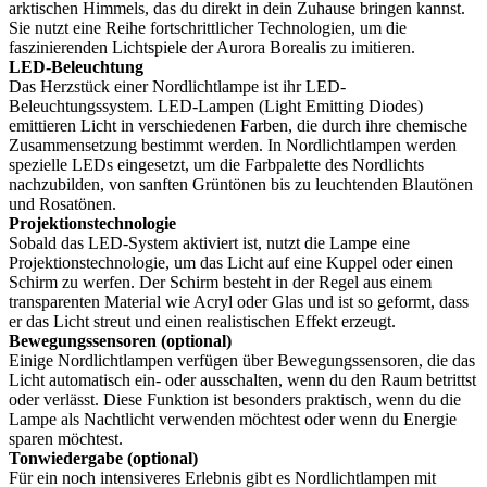
arktischen Himmels, das du direkt in dein Zuhause bringen kannst.
Sie nutzt eine Reihe fortschrittlicher Technologien, um die
faszinierenden Lichtspiele der Aurora Borealis zu imitieren.
LED-Beleuchtung
Das Herzstück einer Nordlichtlampe ist ihr LED-
Beleuchtungssystem. LED-Lampen (Light Emitting Diodes)
emittieren Licht in verschiedenen Farben, die durch ihre chemische
Zusammensetzung bestimmt werden. In Nordlichtlampen werden
spezielle LEDs eingesetzt, um die Farbpalette des Nordlichts
nachzubilden, von sanften Grüntönen bis zu leuchtenden Blautönen
und Rosatönen.
Projektionstechnologie
Sobald das LED-System aktiviert ist, nutzt die Lampe eine
Projektionstechnologie, um das Licht auf eine Kuppel oder einen
Schirm zu werfen. Der Schirm besteht in der Regel aus einem
transparenten Material wie Acryl oder Glas und ist so geformt, dass
er das Licht streut und einen realistischen Effekt erzeugt.
Bewegungssensoren (optional)
Einige Nordlichtlampen verfügen über Bewegungssensoren, die das
Licht automatisch ein- oder ausschalten, wenn du den Raum betrittst
oder verlässt. Diese Funktion ist besonders praktisch, wenn du die
Lampe als Nachtlicht verwenden möchtest oder wenn du Energie
sparen möchtest.
Tonwiedergabe (optional)
Für ein noch intensiveres Erlebnis gibt es Nordlichtlampen mit