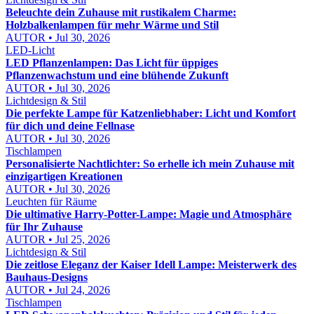
Beleuchte dein Zuhause mit rustikalem Charme:
Holzbalkenlampen für mehr Wärme und Stil
AUTOR • Jul 30, 2026
LED-Licht
LED Pflanzenlampen: Das Licht für üppiges
Pflanzenwachstum und eine blühende Zukunft
AUTOR • Jul 30, 2026
Lichtdesign & Stil
Die perfekte Lampe für Katzenliebhaber: Licht und Komfort
für dich und deine Fellnase
AUTOR • Jul 30, 2026
Tischlampen
Personalisierte Nachtlichter: So erhelle ich mein Zuhause mit
einzigartigen Kreationen
AUTOR • Jul 30, 2026
Leuchten für Räume
Die ultimative Harry-Potter-Lampe: Magie und Atmosphäre
für Ihr Zuhause
AUTOR • Jul 25, 2026
Lichtdesign & Stil
Die zeitlose Eleganz der Kaiser Idell Lampe: Meisterwerk des
Bauhaus-Designs
AUTOR • Jul 24, 2026
Tischlampen