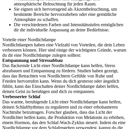
atmosphärische Beleuchtung für jeden Raum.
Sie eignen sich hervorragend als Akzentbeleuchtung, um
bestimmte Bereiche hervorzuheben oder eine gemütliche
Atmosphäre zu schaffen.
Die verschiedenen Farben und Intensitätsstufen ermöglichen
dir die individuelle Anpassung an deine Bedürfnisse.
Vorteile einer Nordlichtlampe
Nordlichtlampen haben eine Vielzahl von Vorteilen, die dein Leben
verbessern können. Hier sind einige der wichtigsten Gründe, warum
du dir eine Nordlichtlampe zulegen solltest:
Entspannung und Stressabbau
Das flackernde Licht einer Nordlichtlampe kann helfen, Stress
abzubauen und Entspannung zu fördern. Studien haben gezeigt,
dass das Betrachten von Nordlichtern Gefühle von Ruhe und
Frieden hervorrufen kann. Wenn du dich gestresst oder ängstlich
fühlst, kann das Einschalten deiner Nordlichtlampe dabei helfen,
deinen Geist zu beruhigen und dich zu entspannen.
Verbesserter Schlaf
Das warme, beruhigende Licht einer Nordlichtlampe kann helfen,
deinen Schlafrhythmus zu regulieren und zu einer erholsameren
Nachtruhe beizutragen. Forscher glauben, dass das Licht der
Nordlichter helfen kann, die Produktion von Melatonin zu erhöhen,
einem Hormon, das den Schlaf-Wach-Zyklus steuert. Indem du eine
Nordlichtlampe vor dem Schlafengehen verwendest, kannst du die