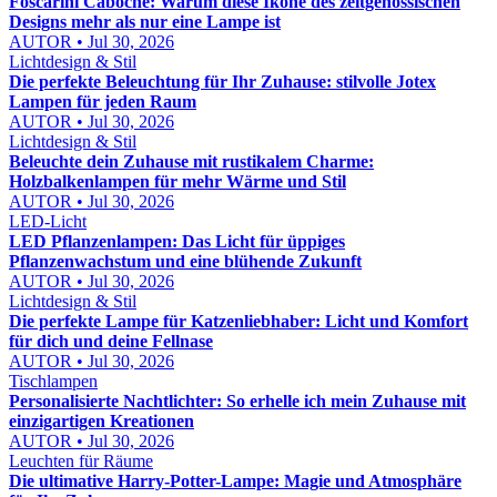
Foscarini Caboche: Warum diese Ikone des zeitgenössischen
Designs mehr als nur eine Lampe ist
AUTOR • Jul 30, 2026
Lichtdesign & Stil
Die perfekte Beleuchtung für Ihr Zuhause: stilvolle Jotex
Lampen für jeden Raum
AUTOR • Jul 30, 2026
Lichtdesign & Stil
Beleuchte dein Zuhause mit rustikalem Charme:
Holzbalkenlampen für mehr Wärme und Stil
AUTOR • Jul 30, 2026
LED-Licht
LED Pflanzenlampen: Das Licht für üppiges
Pflanzenwachstum und eine blühende Zukunft
AUTOR • Jul 30, 2026
Lichtdesign & Stil
Die perfekte Lampe für Katzenliebhaber: Licht und Komfort
für dich und deine Fellnase
AUTOR • Jul 30, 2026
Tischlampen
Personalisierte Nachtlichter: So erhelle ich mein Zuhause mit
einzigartigen Kreationen
AUTOR • Jul 30, 2026
Leuchten für Räume
Die ultimative Harry-Potter-Lampe: Magie und Atmosphäre