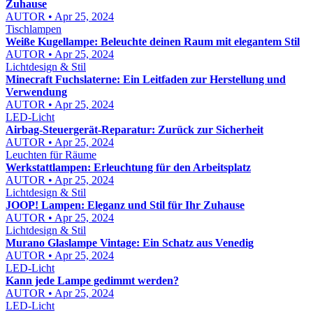
Zuhause
AUTOR • Apr 25, 2024
Tischlampen
Weiße Kugellampe: Beleuchte deinen Raum mit elegantem Stil
AUTOR • Apr 25, 2024
Lichtdesign & Stil
Minecraft Fuchslaterne: Ein Leitfaden zur Herstellung und
Verwendung
AUTOR • Apr 25, 2024
LED-Licht
Airbag-Steuergerät-Reparatur: Zurück zur Sicherheit
AUTOR • Apr 25, 2024
Leuchten für Räume
Werkstattlampen: Erleuchtung für den Arbeitsplatz
AUTOR • Apr 25, 2024
Lichtdesign & Stil
JOOP! Lampen: Eleganz und Stil für Ihr Zuhause
AUTOR • Apr 25, 2024
Lichtdesign & Stil
Murano Glaslampe Vintage: Ein Schatz aus Venedig
AUTOR • Apr 25, 2024
LED-Licht
Kann jede Lampe gedimmt werden?
AUTOR • Apr 25, 2024
LED-Licht